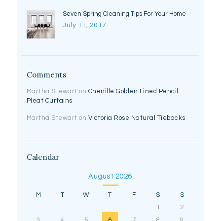
Seven Spring Cleaning Tips For Your Home
July 11, 2017
Comments
Martha Stewart
on
Chenille Golden Lined Pencil
Pleat Curtains
Martha Stewart
on
Victoria Rose Natural Tiebacks
Calendar
August 2026
M
T
W
T
F
S
S
1
2
3
4
5
6
7
8
9