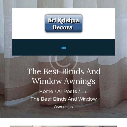
HOME
ABOUT
SERVICES
FEATURES
CONTACTS
The Best Blinds And
Window Awnings
Home
All Posts
...
The Best Blinds And Window
Awnings