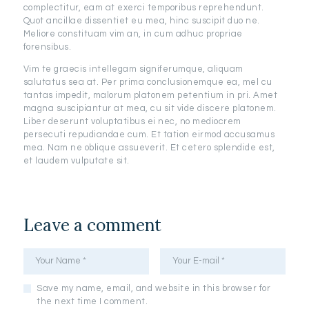
complectitur, eam at exerci temporibus reprehendunt.
Quot ancillae dissentiet eu mea, hinc suscipit duo ne.
Meliore constituam vim an, in cum adhuc propriae
forensibus.
Vim te graecis intellegam signiferumque, aliquam
salutatus sea at. Per prima conclusionemque ea, mel cu
tantas impedit, malorum platonem petentium in pri. Amet
magna suscipiantur at mea, cu sit vide discere platonem.
Liber deserunt voluptatibus ei nec, no mediocrem
persecuti repudiandae cum. Et tation eirmod accusamus
mea. Nam ne oblique assueverit. Et cetero splendide est,
et laudem vulputate sit.
Leave a comment
Save my name, email, and website in this browser for
the next time I comment.