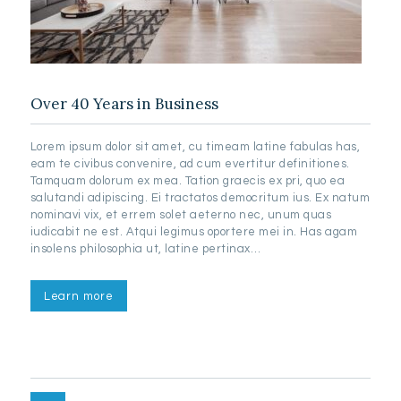
Over 40 Years in Business
Lorem ipsum dolor sit amet, cu timeam latine fabulas has,
eam te civibus convenire, ad cum evertitur definitiones.
Tamquam dolorum ex mea. Tation graecis ex pri, quo ea
salutandi adipiscing. Ei tractatos democritum ius. Ex natum
nominavi vix, et errem solet aeterno nec, unum quas
iudicabit ne est. Atqui legimus oportere mei in. Has agam
insolens philosophia ut, latine pertinax…
Learn more
Posts