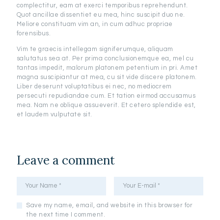
complectitur, eam at exerci temporibus reprehendunt.
Quot ancillae dissentiet eu mea, hinc suscipit duo ne.
Meliore constituam vim an, in cum adhuc propriae
forensibus.
Vim te graecis intellegam signiferumque, aliquam
salutatus sea at. Per prima conclusionemque ea, mel cu
tantas impedit, malorum platonem petentium in pri. Amet
magna suscipiantur at mea, cu sit vide discere platonem.
Liber deserunt voluptatibus ei nec, no mediocrem
persecuti repudiandae cum. Et tation eirmod accusamus
mea. Nam ne oblique assueverit. Et cetero splendide est,
et laudem vulputate sit.
Leave a comment
Save my name, email, and website in this browser for
the next time I comment.