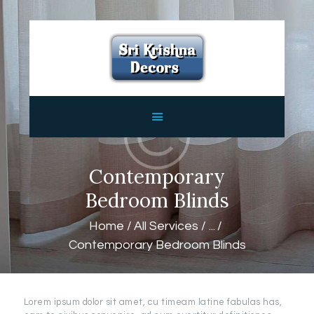
HOME
ABOUT
SERVICES
FEATURES
CONTACTS
Contemporary
Bedroom Blinds
Home
All Services
...
Contemporary Bedroom Blinds
Lorem ipsum dolor sit amet, cu timeam latine fabulas has,